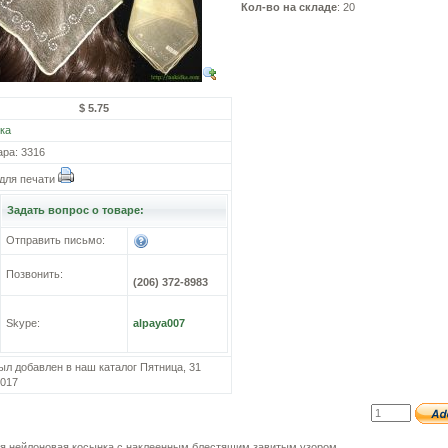
Кол-во на складе
: 20
$ 5.75
ка
ара: 3316
для печати
Задать вопрос о товаре:
Отправить письмо:
Позвонить:
(206) 372-8983
Skype:
alpaya007
ыл добавлен в наш каталог Пятница, 31
2017
я нейлоновая косынка с наклеенным блестящим завитым узором