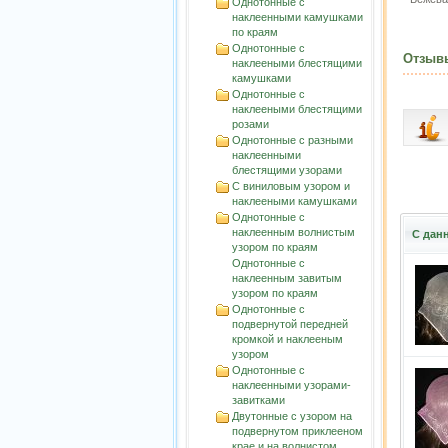
Однотонные с
наклеенными камушками
по краям
Однотонные с
Отзыв
наклееными блестящими
камушками
Однотонные с
наклееными блестящими
розами
Однотонные с разными
наклеенными
блестящими узорами
С виниловым узором и
наклееными камушками
Однотонные с
наклеенным волнистым
С дан
узорoм по краям
Однотонные с
наклеенным завитым
узорoм по краям
Однотонные с
подвернутой передней
кромкой и наклееным
узором
Однотонные с
наклеенными узорами-
завитками
Двутонные с узором на
подвернутом приклееном
крае и на волнистом