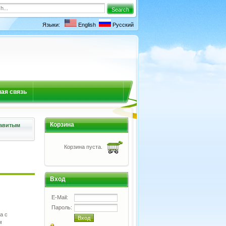
Языки:
English
Русский
ая связь
Корзина
завитым
Корзина пуста.
Вход
E-Mail:
Пароль:
а с
м