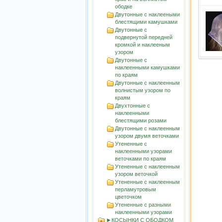
ободке
Двутонные с наклееными
блестящими камушками
Двутонные с
подвернутой передней
кромкой и наклееным
узором
Двутонные с
наклеенными камушками
по краям
Двутонные с наклеенным
волнистым узорoм по
краям
Двухтонные с
наклеенными
блестящими розами
Двутонные с наклеенным
узором двумя веточками
Утененные с
наклеенными узорами
веточками по краям
Утененные с наклеенным
узором веточкой
Утененные с наклеенным
перламутровым
цветочком
Утененные с разными
наклеенными узорами
►КОСЫНКИ С ОБОДКОМ