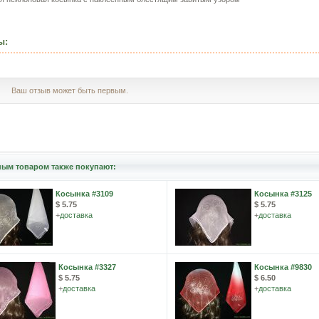
ы:
Ваш отзыв может быть первым.
ным товаром также покупают:
Косынка #3109
Косынка #3125
$ 5.75
$ 5.75
+
доставка
+
доставка
Косынка #3327
Косынка #9830
$ 5.75
$ 6.50
+
доставка
+
доставка