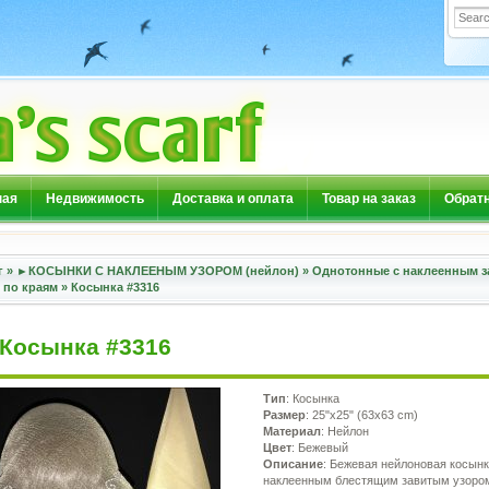
ная
Недвижимость
Доставка и оплата
Товар на заказ
Обратн
г
»
►КОСЫНКИ С НАКЛЕЕНЫМ УЗОРОМ (нейлон)
»
Однотонные с наклеенным 
 по краям
»
Косынка #3316
Косынка #3316
Тип
: Косынка
Размер
: 25"x25" (63x63 cm)
Материал
: Нейлон
Цвет
: Бежевый
Описание
: Бежевая нейлоновая косынк
наклеенным блестящим завитым узоро