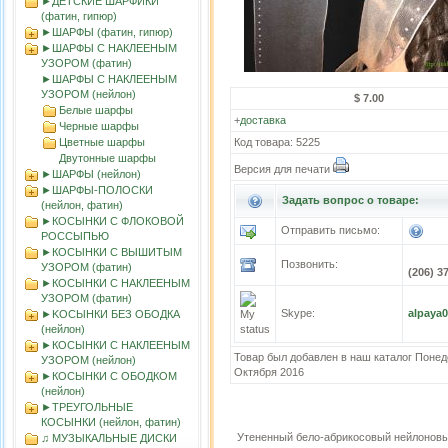
►ДЕТСКИЕ ШАРФИКИ
(фатин, гипюр)
►ШАРФЫ (фатин, гипюр)
►ШАРФЫ С НАКЛЕЕНЫМ
УЗОРОМ (фатин)
►ШАРФЫ С НАКЛЕЕНЫМ
УЗОРОМ (нейлон)
$ 7.00
Белые шарфы
+
доставка
Черные шарфы
Цветные шарфы
Код товара: 5225
Двутонные шарфы
Версия для печати
►ШАРФЫ (нейлон)
►ШАРФЫ-ПОЛОСКИ
Задать вопрос о товаре:
(нейлон, фатин)
►КОСЫНКИ С ФЛОКОВОЙ
Отправить письмо:
РОССЫПЬЮ
►КОСЫНКИ С ВЫШИТЫМ
Позвонить:
УЗОРОМ (фатин)
(206) 3
►КОСЫНКИ С НАКЛЕЕНЫМ
УЗОРОМ (фатин)
Skype:
alpaya
►KOСЫНКИ БЕЗ ОБОДКА
(нейлон)
►КОСЫНКИ С НАКЛЕЕНЫМ
Товар был добавлен в наш каталог Понед
УЗОРОМ (нейлон)
Октября 2016
►КОСЫНКИ С ОБОДКОМ
(нейлон)
►ТРЕУГОЛЬНЫЕ
КОСЫНКИ (нейлон, фатин)
Утененный бело-абрикосовый нейлонов
♫ МУЗЫКАЛЬНЫЕ ДИСКИ