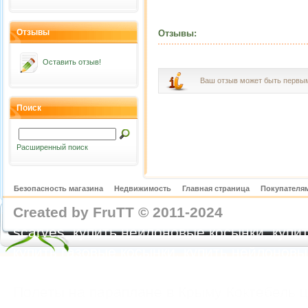
Отзывы
Отзывы:
Оставить отзыв!
Ваш отзыв может быть первы
Поиск
Расширенный поиск
Безопасность магазина
Недвижимость
Главная страница
Покупателям
Created by FruTT © 2011-2024
nylon scarve
scarves, купить нейлоновые косынки, купит
купить газовые косынки, купить нейлонов
https://feoparagliding.com
Полеты на парапл
Полеты на параплане в Крыму Коктебель 