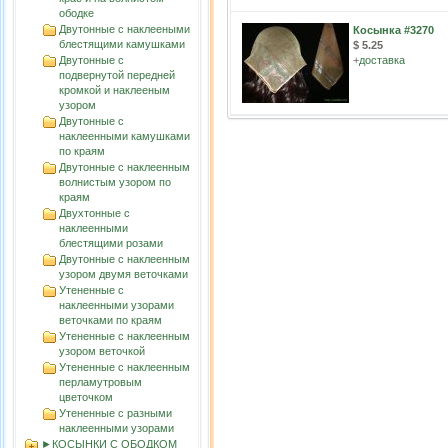
ободке
Двутонные с наклееными
Косынка #3270
блестящими камушками
$ 5.25
Двутонные с
+
доставка
подвернутой передней
кромкой и наклееным
узором
Двутонные с
наклеенными камушками
по краям
Двутонные с наклеенным
волнистым узорoм по
краям
Двухтонные с
наклеенными
блестящими розами
Двутонные с наклеенным
узором двумя веточками
Утененные с
наклеенными узорами
веточками по краям
Утененные с наклеенным
узором веточкой
Утененные с наклеенным
перламутровым
цветочком
Утененные с разными
наклеенными узорами
►КОСЫНКИ С ОБОДКОМ