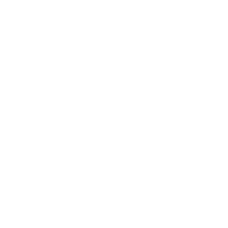
https://feoparagliding.com
Полеты на парапл
Полеты на параплане в Крыму Коктебель 