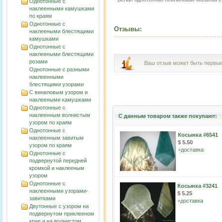
Однотонные с
наклеенными камушками
по краям
Однотонные с
Отзывы:
наклееными блестящими
камушками
Однотонные с
наклееными блестящими
розами
Ваш отзыв может быть первы
Однотонные с разными
наклеенными
блестящими узорами
С виниловым узором и
наклееными камушками
Однотонные с
наклеенным волнистым
С данным товаром также покупают:
узорoм по краям
Однотонные с
Косынка #6541
наклеенным завитым
$ 5.50
узорoм по краям
+
доставка
Однотонные с
подвернутой передней
кромкой и наклееным
узором
Однотонные с
Косынка #3241
наклеенными узорами-
$ 5.25
завитками
+
доставка
Двутонные с узором на
подвернутом приклееном
крае и на волнистом