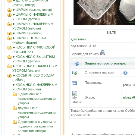
►ДЕТСКИЕ ШАРФИКИ
(фатин, гипюр)
►ШАРФЫ (фатин, гипюр)
►ШАРФЫ С НАКЛЕЕНЫМ
УЗОРОМ (фатин)
►ШАРФЫ С НАКЛЕЕНЫМ
УЗОРОМ (нейлон)
$ 5.75
►ШАРФЫ (нейлон)
►ШАРФЫ-ПОЛОСКИ
+
доставка
(нейлон, фатин)
Код товара: 3118
►КОСЫНКИ С ФЛОКОВОЙ
РОССЫПЬЮ
Версия для печати
►КОСЫНКИ С ВЫШИТЫМ
УЗОРОМ (фатин)
Задать вопрос о товаре:
►КОСЫНКИ С НАКЛЕЕНЫМ
УЗОРОМ (фатин)
Отправить письмо:
►KOСЫНКИ БЕЗ ОБОДКА
(нейлон)
Позвонить:
►КОСЫНКИ С НАКЛЕЕНЫМ
(206) 3
УЗОРОМ (нейлон)
Однотнонные с
Skype:
alpaya
наклеенными флоковым
узором
Двутонные с
Товар был добавлен в наш каталог Суббо
наклеенными флоковым
Апреля 2016
узором
Однотонные с узором на
подвернутом крае и на
волнистом ободке
Белая однотонная нейлоновая косынка 