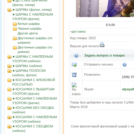
►ДЕТСКИЕ ШАРФИКИ
(фатин, гипюр)
►ШАРФЫ (фатин, гипюр)
►ШАРФЫ С НАКЛЕЕНЫМ
УЗОРОМ (фатин)
Белые шарфы
$ 9.00
Черные шарфы
+
доставка
Другие цвета
Двутонные шарфы (по
Код товара: 2923
ширине)
Версия для печати
Двутонные шарфы (по
длинне)
Задать вопрос о товаре:
►ШАРФЫ С НАКЛЕЕНЫМ
УЗОРОМ (нейлон)
Отправить письмо:
►ШАРФЫ (нейлон)
►ШАРФЫ-ПОЛОСКИ
Позвонить:
(нейлон, фатин)
(206) 3
►КОСЫНКИ С ФЛОКОВОЙ
РОССЫПЬЮ
►КОСЫНКИ С ВЫШИТЫМ
Skype:
alpaya
УЗОРОМ (фатин)
►КОСЫНКИ С НАКЛЕЕНЫМ
Товар был добавлен в наш каталог Суббо
УЗОРОМ (фатин)
Марта 2016
►KOСЫНКИ БЕЗ ОБОДКА
(нейлон)
►КОСЫНКИ С НАКЛЕЕНЫМ
УЗОРОМ (нейлон)
►КОСЫНКИ С ОБОДКОМ
Сине-фиолетовый фатиновый шарф с на
(нейлон)