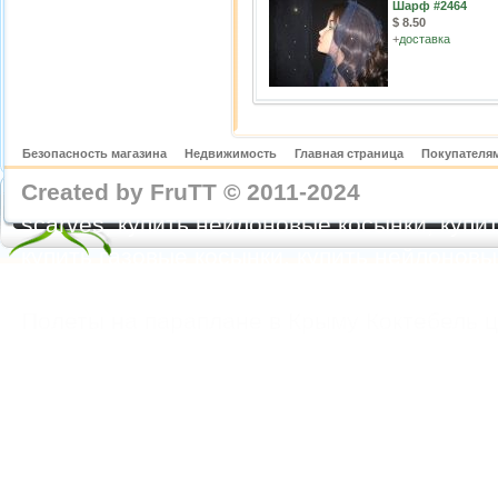
Шарф #2464
$ 8.50
+
доставка
Безопасность магазина
Недвижимость
Главная страница
Покупателям
Created by FruTT © 2011-2024
nylon scarve
scarves, купить нейлоновые косынки, купит
купить газовые косынки, купить нейлонов
https://feoparagliding.com
Полеты на парапл
Полеты на параплане в Крыму Коктебель 