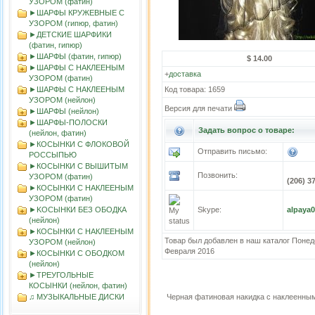
УЗОРОМ (фатин)
►ШАРФЫ КРУЖЕВНЫЕ С
УЗОРОМ (гипюр, фатин)
►ДЕТСКИЕ ШАРФИКИ
(фатин, гипюр)
►ШАРФЫ (фатин, гипюр)
$ 14.00
►ШАРФЫ С НАКЛЕЕНЫМ
+
доставка
УЗОРОМ (фатин)
►ШАРФЫ С НАКЛЕЕНЫМ
Код товара: 1659
УЗОРОМ (нейлон)
Версия для печати
►ШАРФЫ (нейлон)
►ШАРФЫ-ПОЛОСКИ
Задать вопрос о товаре:
(нейлон, фатин)
►КОСЫНКИ С ФЛОКОВОЙ
Отправить письмо:
РОССЫПЬЮ
►КОСЫНКИ С ВЫШИТЫМ
Позвонить:
УЗОРОМ (фатин)
(206) 3
►КОСЫНКИ С НАКЛЕЕНЫМ
УЗОРОМ (фатин)
►KOСЫНКИ БЕЗ ОБОДКА
Skype:
alpaya
(нейлон)
►КОСЫНКИ С НАКЛЕЕНЫМ
Товар был добавлен в наш каталог Понед
УЗОРОМ (нейлон)
Февраля 2016
►КОСЫНКИ С ОБОДКОМ
(нейлон)
►ТРЕУГОЛЬНЫЕ
КОСЫНКИ (нейлон, фатин)
♫ МУЗЫКАЛЬНЫЕ ДИСКИ
Черная фатиновая накидка с наклеенны