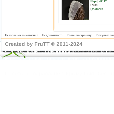
Шарф #2117
$ 9.00
+
доставка
Безопасность магазина
Недвижимость
Главная страница
Покупателям
Created by FruTT © 2011-2024
nylon scarve
scarves, купить нейлоновые косынки, купит
купить газовые косынки, купить нейлонов
https://feoparagliding.com
Полеты на парапл
Полеты на параплане в Крыму Коктебель 