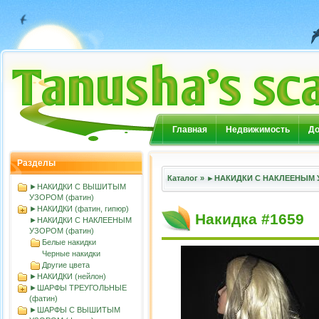
Главная
Недвижимость
До
Разделы
Каталог
»
►НАКИДКИ С НАКЛЕЕНЫМ У
►НАКИДКИ С ВЫШИТЫМ
УЗОРОМ (фатин)
►НАКИДКИ (фатин, гипюр)
Накидка #1659
►НАКИДКИ С НАКЛЕЕНЫМ
УЗОРОМ (фатин)
Белые накидки
Черные накидки
Другие цвета
►НАКИДКИ (нейлон)
►ШАРФЫ ТРЕУГОЛЬНЫЕ
(фатин)
►ШАРФЫ С ВЫШИТЫМ