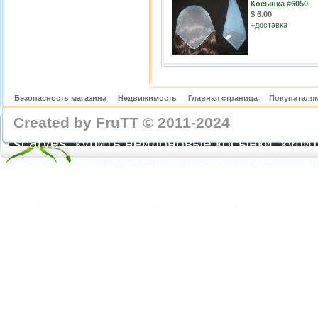
Косынка #6050
$ 6.00
+
доставка
Безопасность магазина
Недвижимость
Главная страница
Покупателям
Created by FruTT © 2011-2024
nylon scarve
scarves, купить нейлоновые косынки, купит
купить газовые косынки, купить нейлонов
https://feoparagliding.com
Полеты на парапл
Полеты на параплане в Крыму Коктебель 