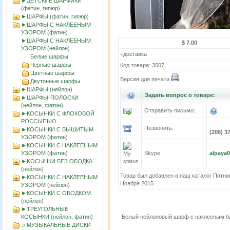
►ДЕТСКИЕ ШАРФИКИ
(фатин, гипюр)
►ШАРФЫ (фатин, гипюр)
►ШАРФЫ С НАКЛЕЕНЫМ
УЗОРОМ (фатин)
►ШАРФЫ С НАКЛЕЕНЫМ
$ 7.00
УЗОРОМ (нейлон)
+
доставка
Белые шарфы
Черные шарфы
Код товара: 3507
Цветные шарфы
Версия для печати
Двутонные шарфы
►ШАРФЫ (нейлон)
Задать вопрос о товаре:
►ШАРФЫ-ПОЛОСКИ
(нейлон, фатин)
Отправить письмо:
►КОСЫНКИ С ФЛОКОВОЙ
РОССЫПЬЮ
Позвонить:
►КОСЫНКИ С ВЫШИТЫМ
(206) 3
УЗОРОМ (фатин)
►КОСЫНКИ С НАКЛЕЕНЫМ
УЗОРОМ (фатин)
Skype:
alpaya
►KOСЫНКИ БЕЗ ОБОДКА
(нейлон)
Товар был добавлен в наш каталог Пятни
►КОСЫНКИ С НАКЛЕЕНЫМ
Ноября 2015
УЗОРОМ (нейлон)
►КОСЫНКИ С ОБОДКОМ
(нейлон)
►ТРЕУГОЛЬНЫЕ
КОСЫНКИ (нейлон, фатин)
Белый нейлоновый шарф с наклееным 
♫ МУЗЫКАЛЬНЫЕ ДИСКИ