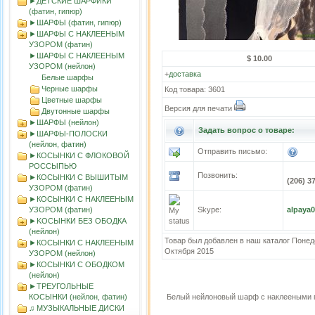
►ДЕТСКИЕ ШАРФИКИ
(фатин, гипюр)
►ШАРФЫ (фатин, гипюр)
►ШАРФЫ С НАКЛЕЕНЫМ
УЗОРОМ (фатин)
►ШАРФЫ С НАКЛЕЕНЫМ
$ 10.00
УЗОРОМ (нейлон)
+
доставка
Белые шарфы
Черные шарфы
Код товара: 3601
Цветные шарфы
Версия для печати
Двутонные шарфы
►ШАРФЫ (нейлон)
Задать вопрос о товаре:
►ШАРФЫ-ПОЛОСКИ
(нейлон, фатин)
Отправить письмо:
►КОСЫНКИ С ФЛОКОВОЙ
РОССЫПЬЮ
Позвонить:
►КОСЫНКИ С ВЫШИТЫМ
(206) 3
УЗОРОМ (фатин)
►КОСЫНКИ С НАКЛЕЕНЫМ
УЗОРОМ (фатин)
Skype:
alpaya
►KOСЫНКИ БЕЗ ОБОДКА
(нейлон)
Товар был добавлен в наш каталог Понед
►КОСЫНКИ С НАКЛЕЕНЫМ
Октября 2015
УЗОРОМ (нейлон)
►КОСЫНКИ С ОБОДКОМ
(нейлон)
►ТРЕУГОЛЬНЫЕ
КОСЫНКИ (нейлон, фатин)
Белый нейлоновый шарф с наклееными 
♫ МУЗЫКАЛЬНЫЕ ДИСКИ