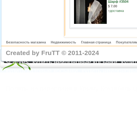
Шарф #3504
$ 7.00
+
доставка
Безопасность магазина
Недвижимость
Главная страница
Покупателям
Created by FruTT © 2011-2024
nylon scarve
scarves, купить нейлоновые косынки, купит
купить газовые косынки, купить нейлонов
https://feoparagliding.com
Полеты на парапл
Полеты на параплане в Крыму Коктебель 