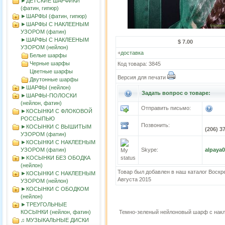
►ДЕТСКИЕ ШАРФИКИ
(фатин, гипюр)
►ШАРФЫ (фатин, гипюр)
►ШАРФЫ С НАКЛЕЕНЫМ
УЗОРОМ (фатин)
►ШАРФЫ С НАКЛЕЕНЫМ
$ 7.00
УЗОРОМ (нейлон)
+
доставка
Белые шарфы
Черные шарфы
Код товара: 3845
Цветные шарфы
Версия для печати
Двутонные шарфы
►ШАРФЫ (нейлон)
Задать вопрос о товаре:
►ШАРФЫ-ПОЛОСКИ
(нейлон, фатин)
Отправить письмо:
►КОСЫНКИ С ФЛОКОВОЙ
РОССЫПЬЮ
Позвонить:
►КОСЫНКИ С ВЫШИТЫМ
(206) 3
УЗОРОМ (фатин)
►КОСЫНКИ С НАКЛЕЕНЫМ
УЗОРОМ (фатин)
Skype:
alpaya
►KOСЫНКИ БЕЗ ОБОДКА
(нейлон)
Товар был добавлен в наш каталог Воскр
►КОСЫНКИ С НАКЛЕЕНЫМ
Августа 2015
УЗОРОМ (нейлон)
►КОСЫНКИ С ОБОДКОМ
(нейлон)
►ТРЕУГОЛЬНЫЕ
КОСЫНКИ (нейлон, фатин)
Темно-зеленый нейлоновый шарф с нак
♫ МУЗЫКАЛЬНЫЕ ДИСКИ