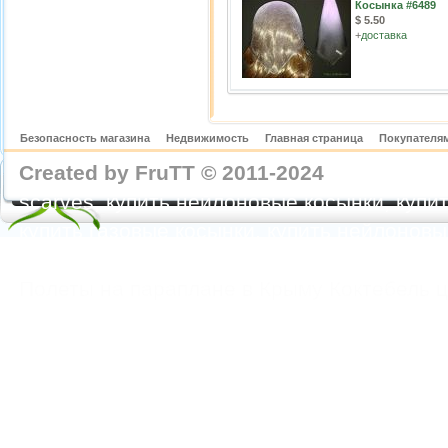
Косынка #6489
$ 5.50
+
доставка
Безопасность магазина
Недвижимость
Главная страница
Покупателям
Created by FruTT © 2011-2024
nylon scarve
scarves, купить нейлоновые косынки, купит
купить газовые косынки, купить нейлонов
https://feoparagliding.com
Полеты на парапл
Полеты на параплане в Крыму Коктебель 