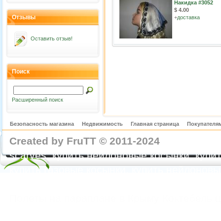
Накидка #3052
$ 4.00
Отзывы
+
доставка
Оставить отзыв!
Поиск
Расширенный поиск
Безопасность магазина
Недвижимость
Главная страница
Покупателям
Created by FruTT © 2011-2024
nylon scarve
scarves, купить нейлоновые косынки, купит
купить газовые косынки, купить нейлонов
https://feoparagliding.com
Полеты на парапл
Полеты на параплане в Крыму Коктебель 