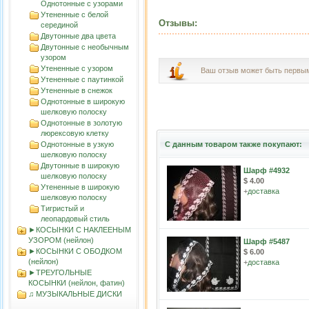
Однотонные с узорами
Утененные с белой
Отзывы:
серединой
Двутонные два цвета
Двутонные с необычным
узором
Утененные с узором
Ваш отзыв может быть первы
Утененные с паутинкой
Утененные в снежок
Однотонные в широкую
шелковую полоску
Однотонные в золотую
люрексовую клетку
Однотонные в узкую
С данным товаром также покупают:
шелковую полоску
Двутонные в широкую
Шарф #4932
шелковую полоску
$ 4.00
Утененные в широкую
+
доставка
шелковую полоску
Тигристый и
леопардовый стиль
►КОСЫНКИ С НАКЛЕЕНЫМ
УЗОРОМ (нейлон)
Шарф #5487
►КОСЫНКИ С ОБОДКОМ
$ 6.00
(нейлон)
+
доставка
►ТРЕУГОЛЬНЫЕ
КОСЫНКИ (нейлон, фатин)
♫ МУЗЫКАЛЬНЫЕ ДИСКИ