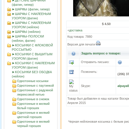
►ДЕТСКИЕ ШАРФИКИ
(фатин, гипюр)
►ШАРФЫ (фатин, гипюр)
►ШАРФЫ С НАКЛЕЕНЫМ
УЗОРОМ (фатин)
►ШАРФЫ С НАКЛЕЕНЫМ
$ 4.50
УЗОРОМ (нейлон)
+
доставка
►ШАРФЫ (нейлон)
►ШАРФЫ-ПОЛОСКИ
Код товара: 7880
(нейлон, фатин)
Версия для печати
►КОСЫНКИ С ФЛОКОВОЙ
РОССЫПЬЮ
Задать вопрос о товаре:
►КОСЫНКИ С ВЫШИТЫМ
УЗОРОМ (фатин)
Отправить письмо:
►КОСЫНКИ С НАКЛЕЕНЫМ
УЗОРОМ (фатин)
Позвонить:
►KOСЫНКИ БЕЗ ОБОДКА
(206) 3
(нейлон)
Однотонные косынки
Однотонные с паутинкой
Skype:
alpaya
Однотонные с радужной
люрексовой нитью
Товар был добавлен в наш каталог Воскр
Однотонные в снежок
Апреля 2015
Однотонные в мелкий
белый горошек
Однотонные в мелкий
цветной горошек
Однотонные в мелкий
Черная нейлоновая косынка с белым ри
черный горошек