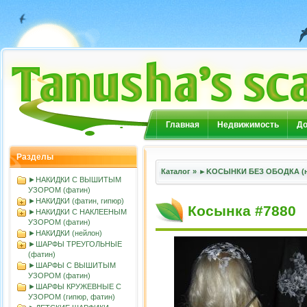
Главная
Недвижимость
До
Разделы
Каталог
»
►KOСЫНКИ БЕЗ ОБОДКА (н
►НАКИДКИ С ВЫШИТЫМ
УЗОРОМ (фатин)
►НАКИДКИ (фатин, гипюр)
Косынка #7880
►НАКИДКИ С НАКЛЕЕНЫМ
УЗОРОМ (фатин)
►НАКИДКИ (нейлон)
►ШАРФЫ ТРЕУГОЛЬНЫЕ
(фатин)
►ШАРФЫ С ВЫШИТЫМ
УЗОРОМ (фатин)
►ШАРФЫ КРУЖЕВНЫЕ С
УЗОРОМ (гипюр, фатин)