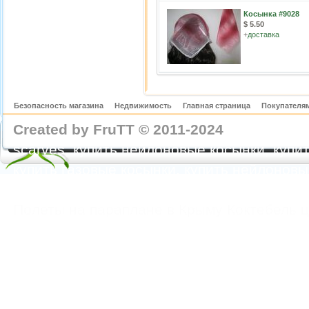
Косынка #9028
$ 5.50
+
доставка
Безопасность магазина
Недвижимость
Главная страница
Покупателям
Created by FruTT © 2011-2024
nylon scarve
scarves, купить нейлоновые косынки, купит
купить газовые косынки, купить нейлонов
https://feoparagliding.com
Полеты на парапл
Полеты на параплане в Крыму Коктебель 