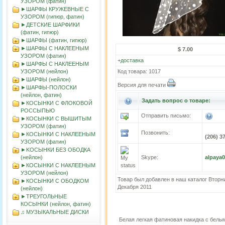
УЗОРОМ (фатин)
►ШАРФЫ КРУЖЕВНЫЕ С
УЗОРОМ (гипюр, фатин)
►ДЕТСКИЕ ШАРФИКИ
(фатин, гипюр)
►ШАРФЫ (фатин, гипюр)
►ШАРФЫ С НАКЛЕЕНЫМ
$ 7.00
УЗОРОМ (фатин)
+
доставка
►ШАРФЫ С НАКЛЕЕНЫМ
УЗОРОМ (нейлон)
Код товара: 1017
►ШАРФЫ (нейлон)
Версия для печати
►ШАРФЫ-ПОЛОСКИ
(нейлон, фатин)
Задать вопрос о товаре:
►КОСЫНКИ С ФЛОКОВОЙ
РОССЫПЬЮ
Отправить письмо:
►КОСЫНКИ С ВЫШИТЫМ
УЗОРОМ (фатин)
Позвонить:
►КОСЫНКИ С НАКЛЕЕНЫМ
(206) 3
УЗОРОМ (фатин)
►KOСЫНКИ БЕЗ ОБОДКА
(нейлон)
Skype:
alpaya
►КОСЫНКИ С НАКЛЕЕНЫМ
УЗОРОМ (нейлон)
Товар был добавлен в наш каталог Вторни
►КОСЫНКИ С ОБОДКОМ
Декабря 2011
(нейлон)
►ТРЕУГОЛЬНЫЕ
КОСЫНКИ (нейлон, фатин)
♫ МУЗЫКАЛЬНЫЕ ДИСКИ
Белая легкая фатиновая накидка с бел