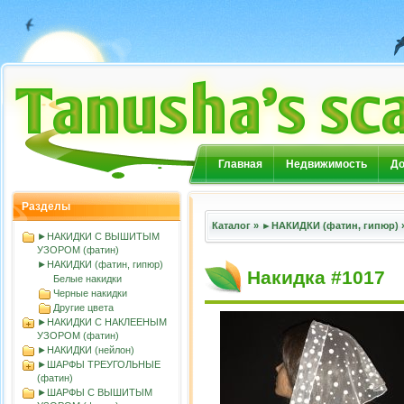
Главная
Недвижимость
До
Разделы
Каталог
»
►НАКИДКИ (фатин, гипюр)
►НАКИДКИ С ВЫШИТЫМ
УЗОРОМ (фатин)
►НАКИДКИ (фатин, гипюр)
Накидка #1017
Белые накидки
Черные накидки
Другие цвета
►НАКИДКИ С НАКЛЕЕНЫМ
УЗОРОМ (фатин)
►НАКИДКИ (нейлон)
►ШАРФЫ ТРЕУГОЛЬНЫЕ
(фатин)
►ШАРФЫ С ВЫШИТЫМ