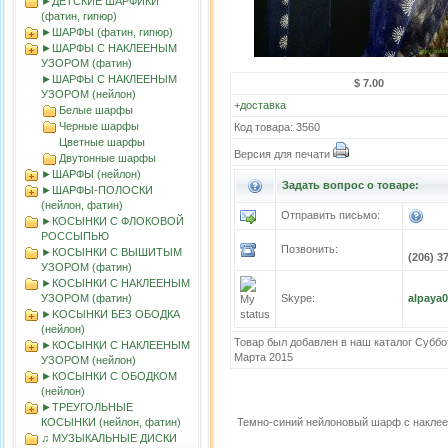
►ДЕТСКИЕ ШАРФИКИ
(фатин, гипюр)
►ШАРФЫ (фатин, гипюр)
►ШАРФЫ С НАКЛЕЕНЫМ
УЗОРОМ (фатин)
►ШАРФЫ С НАКЛЕЕНЫМ
$ 7.00
УЗОРОМ (нейлон)
+
доставка
Белые шарфы
Черные шарфы
Код товара: 3560
Цветные шарфы
Версия для печати
Двутонные шарфы
►ШАРФЫ (нейлон)
Задать вопрос о товаре:
►ШАРФЫ-ПОЛОСКИ
(нейлон, фатин)
Отправить письмо:
►КОСЫНКИ С ФЛОКОВОЙ
РОССЫПЬЮ
Позвонить:
►КОСЫНКИ С ВЫШИТЫМ
(206) 3
УЗОРОМ (фатин)
►КОСЫНКИ С НАКЛЕЕНЫМ
УЗОРОМ (фатин)
Skype:
alpaya
►KOСЫНКИ БЕЗ ОБОДКА
(нейлон)
Товар был добавлен в наш каталог Суббо
►КОСЫНКИ С НАКЛЕЕНЫМ
Марта 2015
УЗОРОМ (нейлон)
►КОСЫНКИ С ОБОДКОМ
(нейлон)
►ТРЕУГОЛЬНЫЕ
КОСЫНКИ (нейлон, фатин)
Темно-синий нейлоновый шарф с накле
♫ МУЗЫКАЛЬНЫЕ ДИСКИ