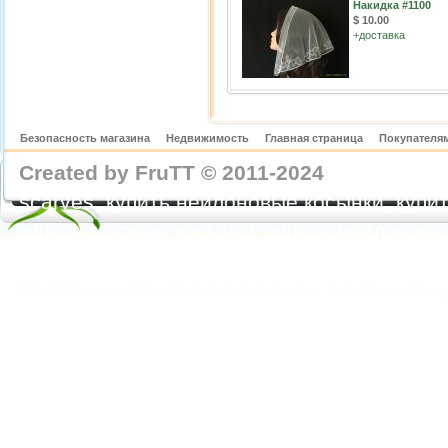
Накидка #1100
$ 10.00
+
доставка
Безопасность магазина
Недвижимость
Главная страница
Покупателям
Created by FruTT © 2011-2024
nylon scarve
scarves, купить нейлоновые косынки, купит
купить газовые косынки, купить нейлонов
https://feoparagliding.com
Полеты на парапл
Полеты на параплане в Крыму Коктебель 