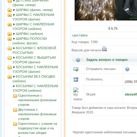
►ДЕТСКИЕ ШАРФИКИ
(фатин, гипюр)
►ШАРФЫ (фатин, гипюр)
►ШАРФЫ С НАКЛЕЕНЫМ
УЗОРОМ (фатин)
►ШАРФЫ С НАКЛЕЕНЫМ
$ 5.75
УЗОРОМ (нейлон)
►ШАРФЫ (нейлон)
+
доставка
►ШАРФЫ-ПОЛОСКИ
Код товара: 7280
(нейлон, фатин)
►КОСЫНКИ С ФЛОКОВОЙ
Версия для печати
РОССЫПЬЮ
►КОСЫНКИ С ВЫШИТЫМ
Задать вопрос о товаре:
УЗОРОМ (фатин)
►КОСЫНКИ С НАКЛЕЕНЫМ
Отправить письмо:
УЗОРОМ (фатин)
►KOСЫНКИ БЕЗ ОБОДКА
Позвонить:
(нейлон)
(206) 3
►КОСЫНКИ С НАКЛЕЕНЫМ
УЗОРОМ (нейлон)
Skype:
alpaya
Однотнонные с
наклеенными флоковым
узором
Товар был добавлен в наш каталог Вторни
Двутонные с
Февраля 2015
наклеенными флоковым
узором
Однотонные с узором на
подвернутом крае и на
Черная однотонная нейлоновая косынка
волнистом ободке