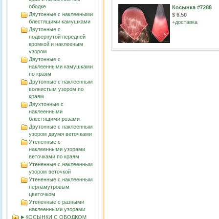
ободке
Косынка #7288
Двутонные с наклееными
$ 6.50
блестящими камушками
+
доставка
Двутонные с
подвернутой передней
кромкой и наклееным
узором
Двутонные с
наклеенными камушками
по краям
Двутонные с наклеенным
волнистым узорoм по
краям
Двухтонные с
наклеенными
блестящими розами
Двутонные с наклеенным
узором двумя веточками
Утененные с
наклеенными узорами
веточками по краям
Утененные с наклеенным
узором веточкой
Утененные с наклеенным
перламутровым
цветочком
Утененные с разными
наклеенными узорами
►КОСЫНКИ С ОБОДКОМ