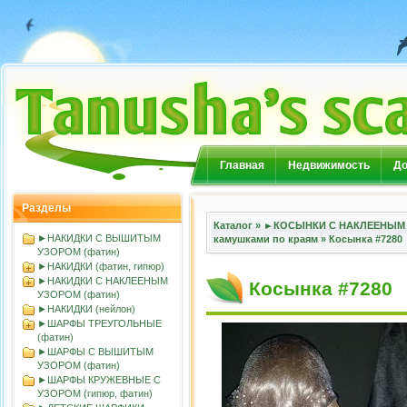
Главная
Недвижимость
До
Разделы
Каталог
»
►КОСЫНКИ С НАКЛЕЕНЫМ 
►НАКИДКИ С ВЫШИТЫМ
камушками по краям
»
Косынка #7280
УЗОРОМ (фатин)
►НАКИДКИ (фатин, гипюр)
►НАКИДКИ С НАКЛЕЕНЫМ
Косынка #7280
УЗОРОМ (фатин)
►НАКИДКИ (нейлон)
►ШАРФЫ ТРЕУГОЛЬНЫЕ
(фатин)
►ШАРФЫ С ВЫШИТЫМ
УЗОРОМ (фатин)
►ШАРФЫ КРУЖЕВНЫЕ С
УЗОРОМ (гипюр, фатин)