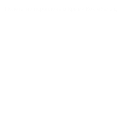
https://feoparagliding.com
Полеты на парапл
Полеты на параплане в Крыму Коктебель 