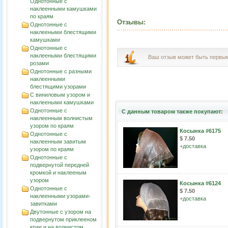
Однотонные с
наклеенными камушками
по краям
Отзывы:
Однотонные с
наклееными блестящими
камушками
Однотонные с
наклееными блестящими
Ваш отзыв может быть первы
розами
Однотонные с разными
наклеенными
блестящими узорами
С виниловым узором и
наклееными камушками
Однотонные с
С данным товаром также покупают:
наклеенным волнистым
узорoм по краям
Косынка #6175
Однотонные с
$ 7.50
наклеенным завитым
+
доставка
узорoм по краям
Однотонные с
подвернутой передней
кромкой и наклееным
узором
Косынка #6124
Однотонные с
$ 7.50
наклеенными узорами-
+
доставка
завитками
Двутонные с узором на
подвернутом приклееном
крае и на волнистом