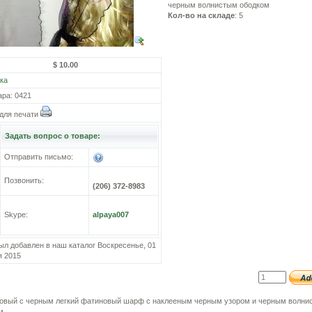
черным волнистым ободком
Кол-во на складе
: 5
$ 10.00
ка
ара: 0421
для печати
Задать вопрос о товаре:
Отправить письмо:
Позвонить:
(206) 372-8983
Skype:
alpaya007
ыл добавлен в наш каталог Воскресенье, 01
я 2015
овый с черным легкий фатиновый шарф с наклееным черным узором и черным волни
м