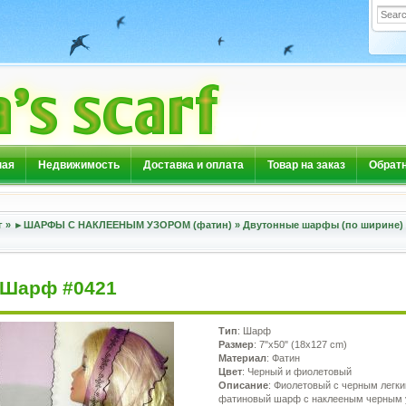
ная
Недвижимость
Доставка и оплата
Товар на заказ
Обратн
г
»
►ШАРФЫ С НАКЛЕЕНЫМ УЗОРОМ (фатин)
»
Двутонные шарфы (по ширине)
Шарф #0421
Тип
: Шарф
Размер
: 7"x50" (18x127 cm)
Материал
: Фатин
Цвет
: Черный и фиолетовый
Описание
: Фиолетовый с черным легки
фатиновый шарф с наклееным черным 