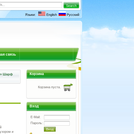
Языки:
English
Русский
ая связь
Корзина
»
Шарф
Корзина пуста.
Вход
E-Mail:
Пароль:
й
узором и