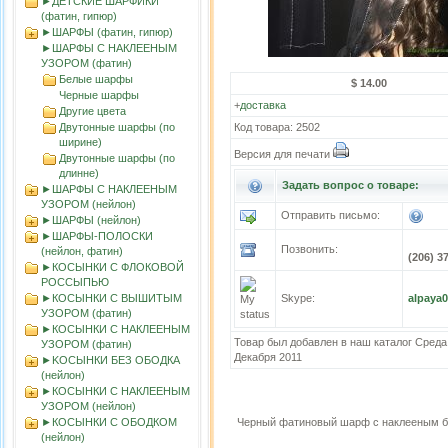
►ДЕТСКИЕ ШАРФИКИ
(фатин, гипюр)
►ШАРФЫ (фатин, гипюр)
►ШАРФЫ С НАКЛЕЕНЫМ
УЗОРОМ (фатин)
Белые шарфы
$ 14.00
Черные шарфы
+
доставка
Другие цвета
Двутонные шарфы (по
Код товара: 2502
ширине)
Версия для печати
Двутонные шарфы (по
длинне)
Задать вопрос о товаре:
►ШАРФЫ С НАКЛЕЕНЫМ
УЗОРОМ (нейлон)
Отправить письмо:
►ШАРФЫ (нейлон)
►ШАРФЫ-ПОЛОСКИ
Позвонить:
(нейлон, фатин)
(206) 3
►КОСЫНКИ С ФЛОКОВОЙ
РОССЫПЬЮ
►КОСЫНКИ С ВЫШИТЫМ
Skype:
alpaya
УЗОРОМ (фатин)
►КОСЫНКИ С НАКЛЕЕНЫМ
Товар был добавлен в наш каталог Среда
УЗОРОМ (фатин)
Декабря 2011
►KOСЫНКИ БЕЗ ОБОДКА
(нейлон)
►КОСЫНКИ С НАКЛЕЕНЫМ
УЗОРОМ (нейлон)
►КОСЫНКИ С ОБОДКОМ
Черный фатиновый шарф с наклееным б
(нейлон)