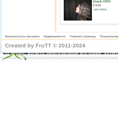
Шарф #2503
$ 8.50
+
доставка
Безопасность магазина
Недвижимость
Главная страница
Покупателям
Created by FruTT © 2011-2024
nylon scarve
scarves, купить нейлоновые косынки, купит
купить газовые косынки, купить нейлонов
https://feoparagliding.com
Полеты на парапл
Полеты на параплане в Крыму Коктебель 