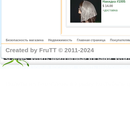
Накидка #1005
$ 14.00
+
доставка
Безопасность магазина
Недвижимость
Главная страница
Покупателям
Created by FruTT © 2011-2024
nylon scarve
scarves, купить нейлоновые косынки, купит
купить газовые косынки, купить нейлонов
https://feoparagliding.com
Полеты на парапл
Полеты на параплане в Крыму Коктебель 