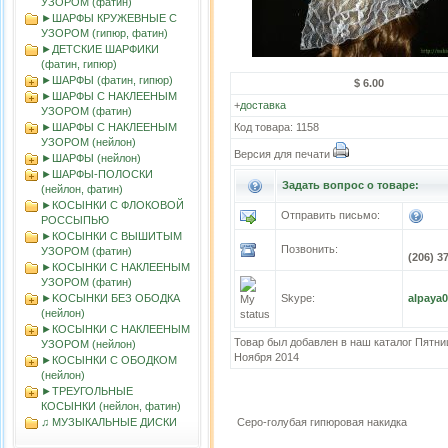
УЗОРОМ (фатин)
►ШАРФЫ КРУЖЕВНЫЕ С
УЗОРОМ (гипюр, фатин)
►ДЕТСКИЕ ШАРФИКИ
(фатин, гипюр)
►ШАРФЫ (фатин, гипюр)
$ 6.00
►ШАРФЫ С НАКЛЕЕНЫМ
+
доставка
УЗОРОМ (фатин)
►ШАРФЫ С НАКЛЕЕНЫМ
Код товара: 1158
УЗОРОМ (нейлон)
Версия для печати
►ШАРФЫ (нейлон)
►ШАРФЫ-ПОЛОСКИ
Задать вопрос о товаре:
(нейлон, фатин)
►КОСЫНКИ С ФЛОКОВОЙ
Отправить письмо:
РОССЫПЬЮ
►КОСЫНКИ С ВЫШИТЫМ
Позвонить:
УЗОРОМ (фатин)
(206) 3
►КОСЫНКИ С НАКЛЕЕНЫМ
УЗОРОМ (фатин)
►KOСЫНКИ БЕЗ ОБОДКА
Skype:
alpaya
(нейлон)
►КОСЫНКИ С НАКЛЕЕНЫМ
Товар был добавлен в наш каталог Пятни
УЗОРОМ (нейлон)
Ноября 2014
►КОСЫНКИ С ОБОДКОМ
(нейлон)
►ТРЕУГОЛЬНЫЕ
КОСЫНКИ (нейлон, фатин)
♫ МУЗЫКАЛЬНЫЕ ДИСКИ
Серо-голубая гипюровая накидка