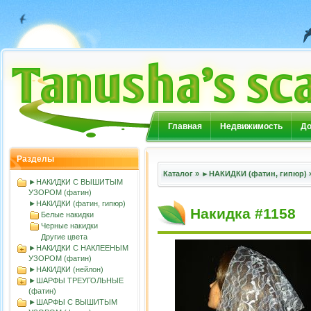
Главная
Недвижимость
До
Разделы
Каталог
»
►НАКИДКИ (фатин, гипюр)
►НАКИДКИ С ВЫШИТЫМ
УЗОРОМ (фатин)
►НАКИДКИ (фатин, гипюр)
Накидка #1158
Белые накидки
Черные накидки
Другие цвета
►НАКИДКИ С НАКЛЕЕНЫМ
УЗОРОМ (фатин)
►НАКИДКИ (нейлон)
►ШАРФЫ ТРЕУГОЛЬНЫЕ
(фатин)
►ШАРФЫ С ВЫШИТЫМ