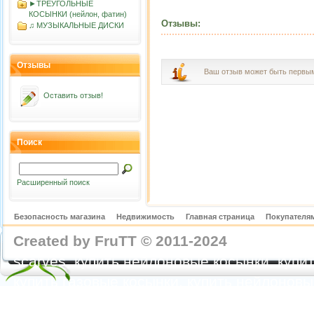
►ТРЕУГОЛЬНЫЕ
КОСЫНКИ (нейлон, фатин)
Отзывы:
♫ МУЗЫКАЛЬНЫЕ ДИСКИ
Отзывы
Ваш отзыв может быть первы
Оставить отзыв!
Поиск
Расширенный поиск
Безопасность магазина
Недвижимость
Главная страница
Покупателям
Created by FruTT © 2011-2024
nylon scarve
scarves, купить нейлоновые косынки, купит
купить газовые косынки, купить нейлонов
https://feoparagliding.com
Полеты на парапл