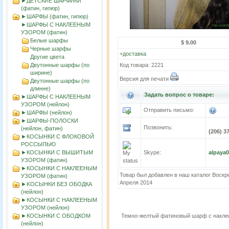
►ДЕТСКИЕ ШАРФИКИ
(фатин, гипюр)
►ШАРФЫ (фатин, гипюр)
►ШАРФЫ С НАКЛЕЕНЫМ
УЗОРОМ (фатин)
Белые шарфы
$ 9.00
Черные шарфы
+
доставка
Другие цвета
Двутонные шарфы (по
Код товара: 2221
ширине)
Версия для печати
Двутонные шарфы (по
длинне)
Задать вопрос о товаре:
►ШАРФЫ С НАКЛЕЕНЫМ
УЗОРОМ (нейлон)
Отправить письмо:
►ШАРФЫ (нейлон)
►ШАРФЫ-ПОЛОСКИ
Позвонить:
(нейлон, фатин)
(206) 3
►КОСЫНКИ С ФЛОКОВОЙ
РОССЫПЬЮ
►КОСЫНКИ С ВЫШИТЫМ
Skype:
alpaya
УЗОРОМ (фатин)
►КОСЫНКИ С НАКЛЕЕНЫМ
Товар был добавлен в наш каталог Воскр
УЗОРОМ (фатин)
Апреля 2014
►KOСЫНКИ БЕЗ ОБОДКА
(нейлон)
►КОСЫНКИ С НАКЛЕЕНЫМ
УЗОРОМ (нейлон)
►КОСЫНКИ С ОБОДКОМ
Темно-желтый фатиновый шарф с накле
(нейлон)