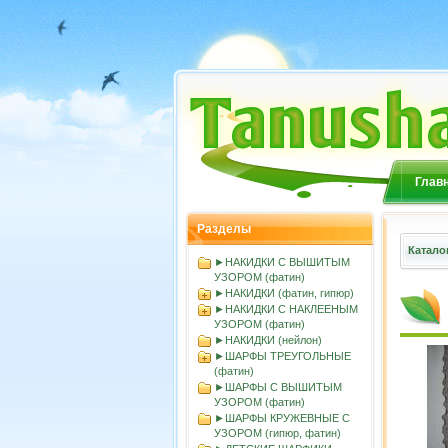
Глав
Разделы
Катало
►НАКИДКИ С ВЫШИТЫМ
УЗОРОМ (фатин)
►НАКИДКИ (фатин, гипюр)
►НАКИДКИ С НАКЛЕЕНЫМ
УЗОРОМ (фатин)
►НАКИДКИ (нейлон)
►ШАРФЫ ТРЕУГОЛЬНЫЕ
(фатин)
►ШАРФЫ С ВЫШИТЫМ
УЗОРОМ (фатин)
►ШАРФЫ КРУЖЕВНЫЕ С
УЗОРОМ (гипюр, фатин)