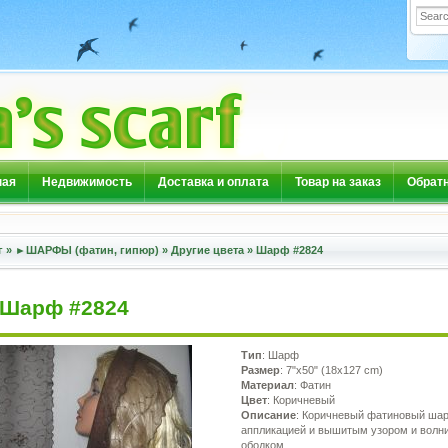
ная
Недвижимость
Доставка и оплата
Товар на заказ
Обратн
г
»
►ШАРФЫ (фатин, гипюр)
»
Другие цвета
»
Шарф #2824
Шарф #2824
Тип
: Шарф
Размер
: 7"x50" (18x127 cm)
Материал
: Фатин
Цвет
: Коричневый
Описание
: Коричневый фатиновый ша
аппликацией и вышитым узором и волн
ободком