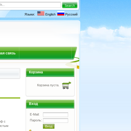
Языки:
English
Русский
ая связь
Корзина
Корзина пуста.
Вход
E-Mail:
Пароль:
рф с
истым