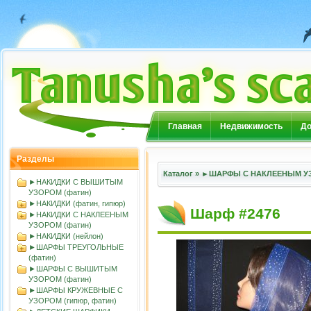
Главная
Недвижимость
До
Разделы
Каталог
»
►ШАРФЫ С НАКЛЕЕНЫМ УЗ
►НАКИДКИ С ВЫШИТЫМ
УЗОРОМ (фатин)
►НАКИДКИ (фатин, гипюр)
Шарф #2476
►НАКИДКИ С НАКЛЕЕНЫМ
УЗОРОМ (фатин)
►НАКИДКИ (нейлон)
►ШАРФЫ ТРЕУГОЛЬНЫЕ
(фатин)
►ШАРФЫ С ВЫШИТЫМ
УЗОРОМ (фатин)
►ШАРФЫ КРУЖЕВНЫЕ С
УЗОРОМ (гипюр, фатин)