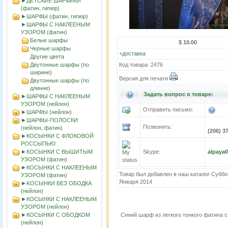
►ДЕТСКИЕ ШАРФИКИ
(фатин, гипюр)
►ШАРФЫ (фатин, гипюр)
►ШАРФЫ С НАКЛЕЕНЫМ
УЗОРОМ (фатин)
Белые шарфы
$ 10.00
Черные шарфы
+
доставка
Другие цвета
Двутонные шарфы (по
Код товара: 2476
ширине)
Версия для печати
Двутонные шарфы (по
длинне)
Задать вопрос о товаре:
►ШАРФЫ С НАКЛЕЕНЫМ
УЗОРОМ (нейлон)
Отправить письмо:
►ШАРФЫ (нейлон)
►ШАРФЫ-ПОЛОСКИ
Позвонить:
(нейлон, фатин)
(206) 3
►КОСЫНКИ С ФЛОКОВОЙ
РОССЫПЬЮ
►КОСЫНКИ С ВЫШИТЫМ
Skype:
alpaya
УЗОРОМ (фатин)
►КОСЫНКИ С НАКЛЕЕНЫМ
Товар был добавлен в наш каталог Суббот
УЗОРОМ (фатин)
Января 2014
►KOСЫНКИ БЕЗ ОБОДКА
(нейлон)
►КОСЫНКИ С НАКЛЕЕНЫМ
УЗОРОМ (нейлон)
►КОСЫНКИ С ОБОДКОМ
Синий шарф из легкого тонкого фатина 
(нейлон)