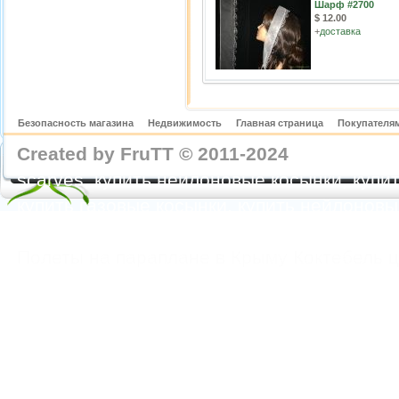
Шарф #2700
$ 12.00
+
доставка
Безопасность магазина
Недвижимость
Главная страница
Покупателям
Created by FruTT © 2011-2024
nylon scarve
scarves, купить нейлоновые косынки, купит
купить газовые косынки, купить нейлонов
https://feoparagliding.com
Полеты на парапл
Полеты на параплане в Крыму Коктебель 