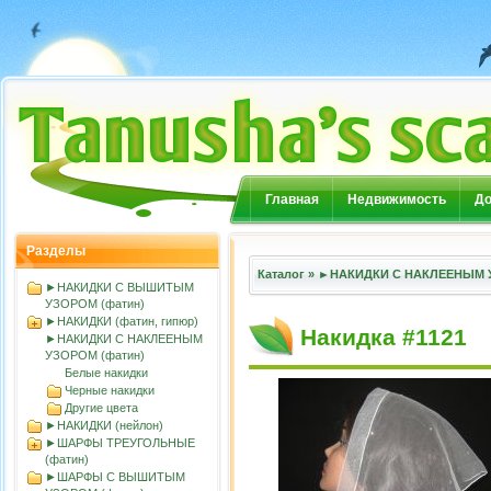
Главная
Недвижимость
До
Разделы
Каталог
»
►НАКИДКИ С НАКЛЕЕНЫМ У
►НАКИДКИ С ВЫШИТЫМ
УЗОРОМ (фатин)
►НАКИДКИ (фатин, гипюр)
Накидка #1121
►НАКИДКИ С НАКЛЕЕНЫМ
УЗОРОМ (фатин)
Белые накидки
Черные накидки
Другие цвета
►НАКИДКИ (нейлон)
►ШАРФЫ ТРЕУГОЛЬНЫЕ
(фатин)
►ШАРФЫ С ВЫШИТЫМ