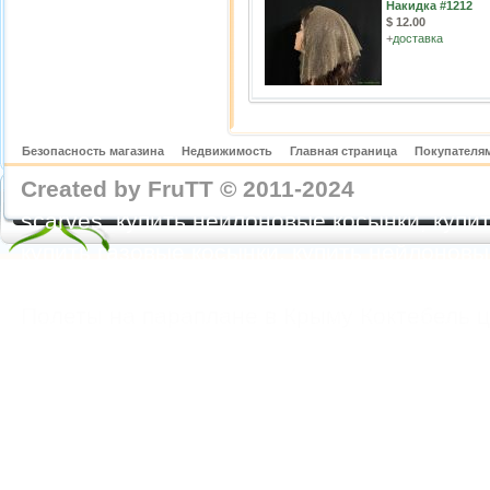
Накидка #1212
$ 12.00
+
доставка
Безопасность магазина
Недвижимость
Главная страница
Покупателям
Created by FruTT © 2011-2024
nylon scarve
scarves, купить нейлоновые косынки, купит
купить газовые косынки, купить нейлонов
https://feoparagliding.com
Полеты на парапл
Полеты на параплане в Крыму Коктебель 