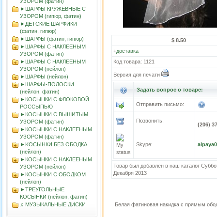
УЗОРОМ (фатин)
►ШАРФЫ КРУЖЕВНЫЕ С
УЗОРОМ (гипюр, фатин)
►ДЕТСКИЕ ШАРФИКИ
(фатин, гипюр)
►ШАРФЫ (фатин, гипюр)
$ 8.50
►ШАРФЫ С НАКЛЕЕНЫМ
+
доставка
УЗОРОМ (фатин)
►ШАРФЫ С НАКЛЕЕНЫМ
Код товара: 1121
УЗОРОМ (нейлон)
Версия для печати
►ШАРФЫ (нейлон)
►ШАРФЫ-ПОЛОСКИ
Задать вопрос о товаре:
(нейлон, фатин)
►КОСЫНКИ С ФЛОКОВОЙ
Отправить письмо:
РОССЫПЬЮ
►КОСЫНКИ С ВЫШИТЫМ
Позвонить:
УЗОРОМ (фатин)
(206) 3
►КОСЫНКИ С НАКЛЕЕНЫМ
УЗОРОМ (фатин)
►KOСЫНКИ БЕЗ ОБОДКА
Skype:
alpaya
(нейлон)
►КОСЫНКИ С НАКЛЕЕНЫМ
Товар был добавлен в наш каталог Суббо
УЗОРОМ (нейлон)
Декабря 2013
►КОСЫНКИ С ОБОДКОМ
(нейлон)
►ТРЕУГОЛЬНЫЕ
КОСЫНКИ (нейлон, фатин)
♫ МУЗЫКАЛЬНЫЕ ДИСКИ
Белая фатиновая накидка с прямым об