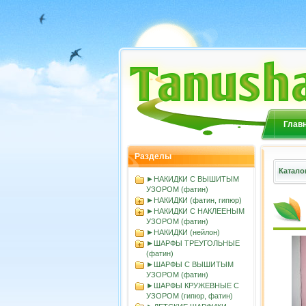
Глав
Разделы
Катало
►НАКИДКИ С ВЫШИТЫМ
УЗОРОМ (фатин)
►НАКИДКИ (фатин, гипюр)
►НАКИДКИ С НАКЛЕЕНЫМ
УЗОРОМ (фатин)
►НАКИДКИ (нейлон)
►ШАРФЫ ТРЕУГОЛЬНЫЕ
(фатин)
►ШАРФЫ С ВЫШИТЫМ
УЗОРОМ (фатин)
►ШАРФЫ КРУЖЕВНЫЕ С
УЗОРОМ (гипюр, фатин)