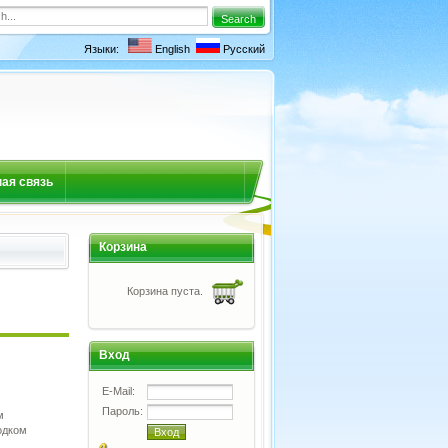
Языки:
English
Русский
ая связь
Корзина
Корзина пуста.
Вход
E-Mail:
Пароль:
м
одком