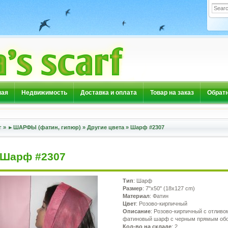
ная
Недвижимость
Доставка и оплата
Товар на заказ
Обратн
г
»
►ШАРФЫ (фатин, гипюр)
»
Другие цвета
»
Шарф #2307
Шарф #2307
Тип
: Шарф
Размер
: 7"x50" (18x127 cm)
Материал
: Фатин
Цвет
: Розово-кирпичный
Описание
: Розово-кирпичный с отливо
фатиновый шарф с черным прямым об
Кол-во на складе
: 2