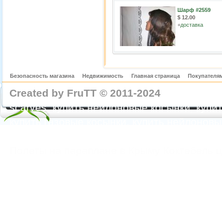
Шарф #2559
$ 12.00
+
доставка
Безопасность магазина
Недвижимость
Главная страница
Покупателям
Created by FruTT © 2011-2024
nylon scarve
scarves, купить нейлоновые косынки, купит
купить газовые косынки, купить нейлонов
https://feoparagliding.com
Полеты на парапл
Полеты на параплане в Крыму Коктебель 