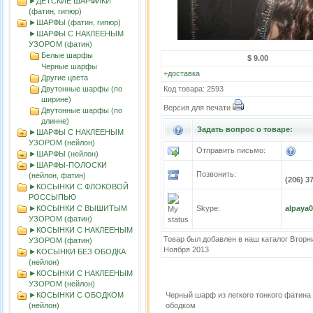
►ДЕТСКИЕ ШАРФИКИ
(фатин, гипюр)
►ШАРФЫ (фатин, гипюр)
►ШАРФЫ С НАКЛЕЕНЫМ
УЗОРОМ (фатин)
Белые шарфы
$ 9.00
Черные шарфы
+
доставка
Другие цвета
Двутонные шарфы (по
Код товара: 2593
ширине)
Версия для печати
Двутонные шарфы (по
длинне)
Задать вопрос о товаре:
►ШАРФЫ С НАКЛЕЕНЫМ
УЗОРОМ (нейлон)
Отправить письмо:
►ШАРФЫ (нейлон)
►ШАРФЫ-ПОЛОСКИ
Позвонить:
(нейлон, фатин)
(206) 3
►КОСЫНКИ С ФЛОКОВОЙ
РОССЫПЬЮ
►КОСЫНКИ С ВЫШИТЫМ
Skype:
alpaya
УЗОРОМ (фатин)
►КОСЫНКИ С НАКЛЕЕНЫМ
Товар был добавлен в наш каталог Вторни
УЗОРОМ (фатин)
Ноября 2013
►KOСЫНКИ БЕЗ ОБОДКА
(нейлон)
►КОСЫНКИ С НАКЛЕЕНЫМ
УЗОРОМ (нейлон)
►КОСЫНКИ С ОБОДКОМ
Черный шарф из легкого тонкого фатин
(нейлон)
ободком