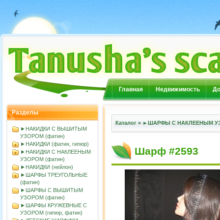
Главная
Недвижимость
До
Разделы
Каталог
»
►ШАРФЫ С НАКЛЕЕНЫМ УЗ
►НАКИДКИ С ВЫШИТЫМ
УЗОРОМ (фатин)
►НАКИДКИ (фатин, гипюр)
Шарф #2593
►НАКИДКИ С НАКЛЕЕНЫМ
УЗОРОМ (фатин)
►НАКИДКИ (нейлон)
►ШАРФЫ ТРЕУГОЛЬНЫЕ
(фатин)
►ШАРФЫ С ВЫШИТЫМ
УЗОРОМ (фатин)
►ШАРФЫ КРУЖЕВНЫЕ С
УЗОРОМ (гипюр, фатин)