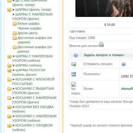
►ДЕТСКИЕ ШАРФИКИ
(фатин, гипюр)
►ШАРФЫ (фатин, гипюр)
►ШАРФЫ С НАКЛЕЕНЫМ
УЗОРОМ (фатин)
Белые шарфы
$ 10.00
Черные шарфы
+
доставка
Другие цвета
Двутонные шарфы (по
Код товара: 2588
ширине)
Версия для печати
Двутонные шарфы (по
длинне)
Задать вопрос о товаре:
►ШАРФЫ С НАКЛЕЕНЫМ
УЗОРОМ (нейлон)
Отправить письмо:
►ШАРФЫ (нейлон)
►ШАРФЫ-ПОЛОСКИ
Позвонить:
(нейлон, фатин)
(206) 3
►КОСЫНКИ С ФЛОКОВОЙ
РОССЫПЬЮ
►КОСЫНКИ С ВЫШИТЫМ
Skype:
alpaya
УЗОРОМ (фатин)
►КОСЫНКИ С НАКЛЕЕНЫМ
Товар был добавлен в наш каталог Воскр
УЗОРОМ (фатин)
Ноября 2013
►KOСЫНКИ БЕЗ ОБОДКА
(нейлон)
►КОСЫНКИ С НАКЛЕЕНЫМ
УЗОРОМ (нейлон)
►КОСЫНКИ С ОБОДКОМ
Черный шарф из легкого тонкого фатин
(нейлон)