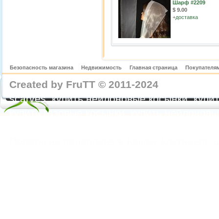
Шарф #2209
$ 9.00
+
доставка
Безопасность магазина
Недвижимость
Главная страница
Покупателям
Created by FruTT © 2011-2024
nylon scarve
scarves, купить нейлоновые косынки, купит
купить газовые косынки, купить нейлонов
https://feoparagliding.com
Полеты на парапл
Полеты на параплане в Крыму Коктебель 