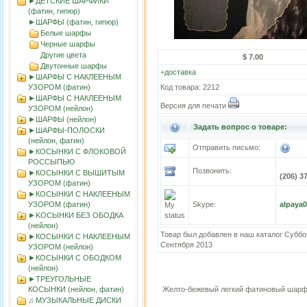
►ДЕТСКИЕ ШАРФИКИ
(фатин, гипюр)
►ШАРФЫ (фатин, гипюр)
Белые шарфы
Черные шарфы
Другие цвета
$ 7.00
Двутонные шарфы
+
доставка
►ШАРФЫ С НАКЛЕЕНЫМ
УЗОРОМ (фатин)
Код товара: 2212
►ШАРФЫ С НАКЛЕЕНЫМ
Версия для печати
УЗОРОМ (нейлон)
►ШАРФЫ (нейлон)
Задать вопрос о товаре:
►ШАРФЫ-ПОЛОСКИ
(нейлон, фатин)
Отправить письмо:
►КОСЫНКИ С ФЛОКОВОЙ
РОССЫПЬЮ
Позвонить:
►КОСЫНКИ С ВЫШИТЫМ
(206) 3
УЗОРОМ (фатин)
►КОСЫНКИ С НАКЛЕЕНЫМ
УЗОРОМ (фатин)
Skype:
alpaya
►KOСЫНКИ БЕЗ ОБОДКА
(нейлон)
Товар был добавлен в наш каталог Суббо
►КОСЫНКИ С НАКЛЕЕНЫМ
Сентября 2013
УЗОРОМ (нейлон)
►КОСЫНКИ С ОБОДКОМ
(нейлон)
►ТРЕУГОЛЬНЫЕ
КОСЫНКИ (нейлон, фатин)
Желто-бежевый легкий фатиновый шарф
♫ МУЗЫКАЛЬНЫЕ ДИСКИ