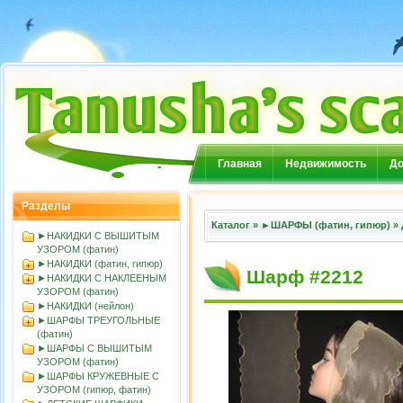
Главная
Недвижимость
До
Разделы
Каталог
»
►ШАРФЫ (фатин, гипюр)
»
►НАКИДКИ С ВЫШИТЫМ
УЗОРОМ (фатин)
►НАКИДКИ (фатин, гипюр)
Шарф #2212
►НАКИДКИ С НАКЛЕЕНЫМ
УЗОРОМ (фатин)
►НАКИДКИ (нейлон)
►ШАРФЫ ТРЕУГОЛЬНЫЕ
(фатин)
►ШАРФЫ С ВЫШИТЫМ
УЗОРОМ (фатин)
►ШАРФЫ КРУЖЕВНЫЕ С
УЗОРОМ (гипюр, фатин)