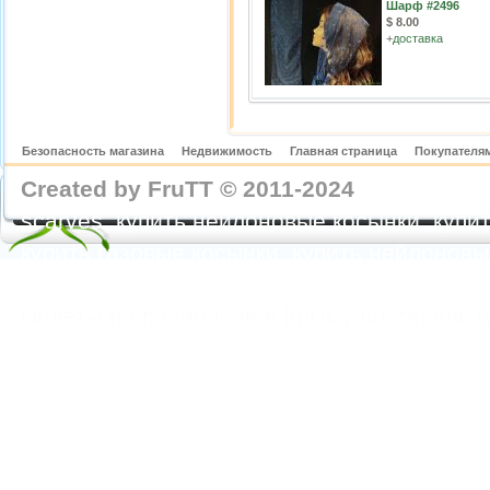
Шарф #2496
$ 8.00
+
доставка
Безопасность магазина
Недвижимость
Главная страница
Покупателям
Created by FruTT © 2011-2024
nylon scarve
scarves, купить нейлоновые косынки, купит
купить газовые косынки, купить нейлонов
https://feoparagliding.com
Полеты на парапл
Полеты на параплане в Крыму Коктебель 