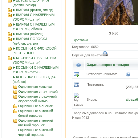
►ДЕТСКИЕ ШАРФИКИ
(фатин, гипюр)
►ШАРФЫ (фатин, гипюр)
►ШАРФЫ С НАКЛЕЕНЫМ
УЗОРОМ (фатин)
►ШАРФЫ С НАКЛЕЕНЫМ
УЗОРОМ (нейлон)
$ 5.50
►ШАРФЫ (нейлон)
►ШАРФЫ-ПОЛОСКИ
+
доставка
(нейлон, фатин)
Код товара: 6652
►КОСЫНКИ С ФЛОКОВОЙ
РОССЫПЬЮ
Версия для печати
►КОСЫНКИ С ВЫШИТЫМ
УЗОРОМ (фатин)
Задать вопрос о товаре:
►КОСЫНКИ С НАКЛЕЕНЫМ
УЗОРОМ (фатин)
Отправить письмо:
►KOСЫНКИ БЕЗ ОБОДКА
(нейлон)
Позвонить:
Однотонные косынки
(206) 3
Однотонные с паутинкой
Однотонные с радужной
Skype:
alpaya
люрексовой нитью
Однотонные в снежок
Однотонные в мелкий
Товар был добавлен в наш каталог Воскр
белый горошек
Июля 2013
Однотонные в мелкий
цветной горошек
Однотонные в мелкий
черный горошек
Синяя нейлоновая косынка в мелкий че