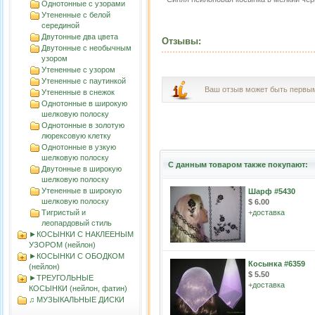
Однотонные с узорами
Утененные с белой
серединой
Двутонные два цвета
Отзывы:
Двутонные с необычным
узором
Утененные с узором
Утененные с паутинкой
Ваш отзыв может быть первы
Утененные в снежок
Однотонные в широкую
шелковую полоску
Однотонные в золотую
люрексовую клетку
Однотонные в узкую
шелковую полоску
С данным товаром также покупают:
Двутонные в широкую
шелковую полоску
Утененные в широкую
Шарф #5430
шелковую полоску
$ 6.00
Тигристый и
+
доставка
леопардовый стиль
►КОСЫНКИ С НАКЛЕЕНЫМ
УЗОРОМ (нейлон)
►КОСЫНКИ С ОБОДКОМ
Косынка #6359
(нейлон)
$ 5.50
►ТРЕУГОЛЬНЫЕ
+
доставка
КОСЫНКИ (нейлон, фатин)
♫ МУЗЫКАЛЬНЫЕ ДИСКИ