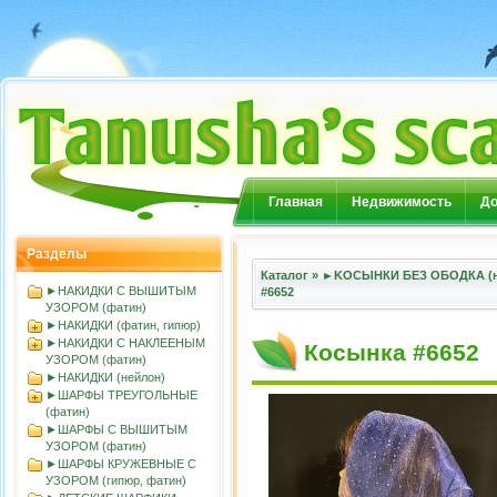
Главная
Недвижимость
До
Разделы
Каталог
»
►KOСЫНКИ БЕЗ ОБОДКА (н
►НАКИДКИ С ВЫШИТЫМ
#6652
УЗОРОМ (фатин)
►НАКИДКИ (фатин, гипюр)
►НАКИДКИ С НАКЛЕЕНЫМ
Косынка #6652
УЗОРОМ (фатин)
►НАКИДКИ (нейлон)
►ШАРФЫ ТРЕУГОЛЬНЫЕ
(фатин)
►ШАРФЫ С ВЫШИТЫМ
УЗОРОМ (фатин)
►ШАРФЫ КРУЖЕВНЫЕ С
УЗОРОМ (гипюр, фатин)