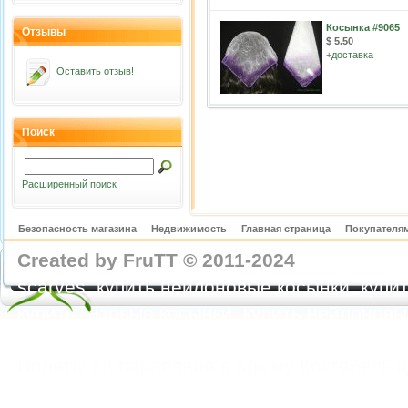
Косынка #9065
Отзывы
$ 5.50
+
доставка
Оставить отзыв!
Поиск
Расширенный поиск
Безопасность магазина
Недвижимость
Главная страница
Покупателям
Created by FruTT © 2011-2024
nylon scarve
scarves, купить нейлоновые косынки, купит
купить газовые косынки, купить нейлонов
https://feoparagliding.com
Полеты на парапл
Полеты на параплане в Крыму Коктебель 