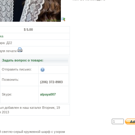
$ 5.00
ка
ара: Д22
для печати
Задать вопрос о товаре:
Отправить письмо:
Позвонить:
(206) 372-8983
Skype:
alpaya007
ыл добавлен в наш каталог Вторник, 19
я 2013
й светло-серый кружевной шарф с узором