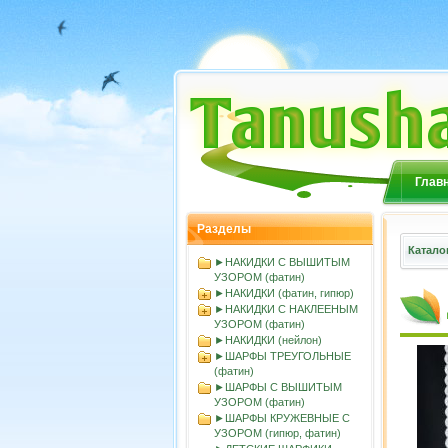
Глав
Разделы
Катало
►НАКИДКИ С ВЫШИТЫМ
УЗОРОМ (фатин)
►НАКИДКИ (фатин, гипюр)
►НАКИДКИ С НАКЛЕЕНЫМ
УЗОРОМ (фатин)
►НАКИДКИ (нейлон)
►ШАРФЫ ТРЕУГОЛЬНЫЕ
(фатин)
►ШАРФЫ С ВЫШИТЫМ
УЗОРОМ (фатин)
►ШАРФЫ КРУЖЕВНЫЕ С
УЗОРОМ (гипюр, фатин)