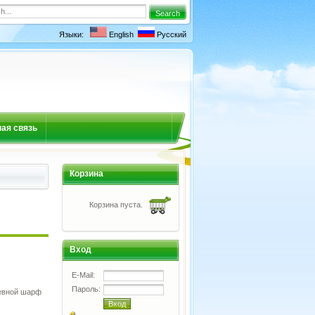
Языки:
English
Русский
ая связь
Корзина
Корзина пуста.
Вход
E-Mail:
Пароль:
жевной шарф