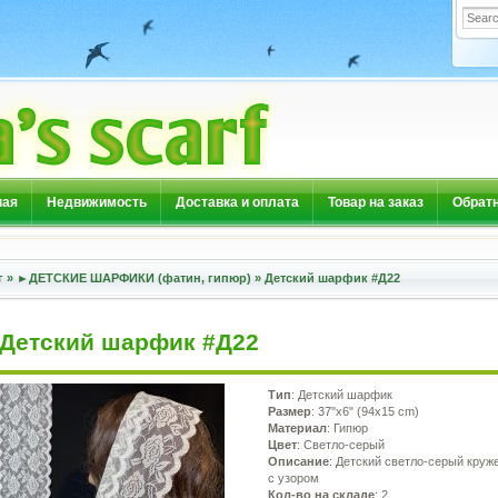
ная
Недвижимость
Доставка и оплата
Товар на заказ
Обратн
г
»
►ДЕТСКИЕ ШАРФИКИ (фатин, гипюр)
»
Детский шарфик #Д22
Детский шарфик #Д22
Тип
: Детский шарфик
Размер
: 37"x6" (94x15 cm)
Материал
: Гипюр
Цвет
: Светло-серый
Описание
: Детский светло-серый кру
с узором
Кол-во на складе
: 2