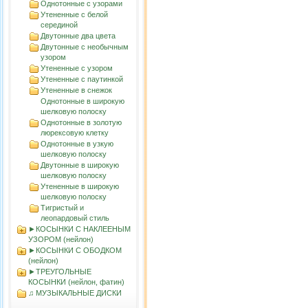
Однотонные с узорами
Утененные с белой
серединой
Двутонные два цвета
Двутонные с необычным
узором
Утененные с узором
Утененные с паутинкой
Утененные в снежок
Однотонные в широкую
шелковую полоску
Однотонные в золотую
люрексовую клетку
Однотонные в узкую
шелковую полоску
Двутонные в широкую
шелковую полоску
Утененные в широкую
шелковую полоску
Тигристый и
леопардовый стиль
►КОСЫНКИ С НАКЛЕЕНЫМ
УЗОРОМ (нейлон)
►КОСЫНКИ С ОБОДКОМ
(нейлон)
►ТРЕУГОЛЬНЫЕ
КОСЫНКИ (нейлон, фатин)
♫ МУЗЫКАЛЬНЫЕ ДИСКИ