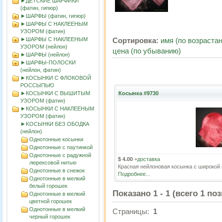
►ДЕТСКИЕ ШАРФИКИ
(фатин, гипюр)
►ШАРФЫ (фатин, гипюр)
►ШАРФЫ С НАКЛЕЕНЫМ
УЗОРОМ (фатин)
►ШАРФЫ С НАКЛЕЕНЫМ
Сортировка:
имя (по возраста
УЗОРОМ (нейлон)
цена (по убыванию)
►ШАРФЫ (нейлон)
►ШАРФЫ-ПОЛОСКИ
(нейлон, фатин)
►КОСЫНКИ С ФЛОКОВОЙ
РОССЫПЬЮ
►КОСЫНКИ С ВЫШИТЫМ
Косынка #9730
УЗОРОМ (фатин)
►КОСЫНКИ С НАКЛЕЕНЫМ
УЗОРОМ (фатин)
►KOСЫНКИ БЕЗ ОБОДКА
(нейлон)
Однотонные косынки
Однотонные с паутинкой
Однотонные с радужной
$ 4.00
+
доставка
люрексовой нитью
Красная нейлоновая косынка с широкой
Однотонные в снежок
Подробнее...
Однотонные в мелкий
белый горошек
Показано
1
-
1
(всего
1
поз
Однотонные в мелкий
цветной горошек
Однотонные в мелкий
Страницы:
1
черный горошек