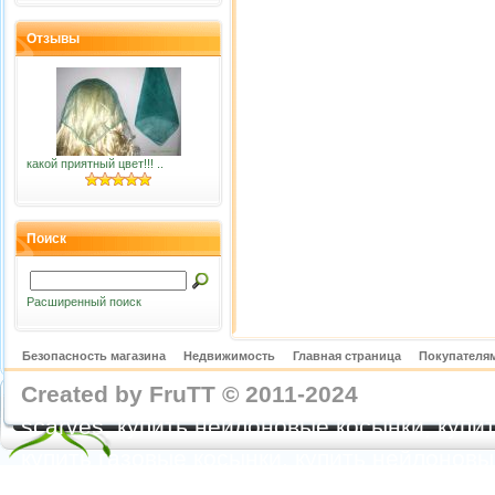
Отзывы
какой приятный цвет!!! ..
Поиск
Расширенный поиск
Безопасность магазина
Недвижимость
Главная страница
Покупателям
Created by FruTT © 2011-2024
nylon scarve
scarves, купить нейлоновые косынки, купит
купить газовые косынки, купить нейлонов
https://feoparagliding.com
Полеты на парапл