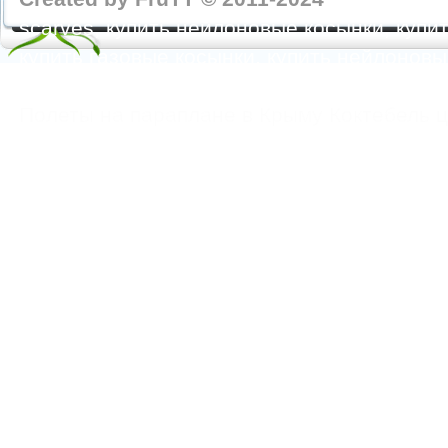
scarves, купить нейлоновые косынки, купит
купить газовые косынки, купить нейлонов
https://feoparagliding.com
Полеты на парапл
Полеты на параплане в Крыму Коктебель 