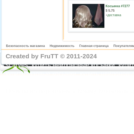
Косынка #7277
$ 5.75
+
доставка
Безопасность магазина
Недвижимость
Главная страница
Покупателям
Created by FruTT © 2011-2024
nylon scarve
scarves, купить нейлоновые косынки, купит
купить газовые косынки, купить нейлонов
https://feoparagliding.com
Полеты на парапл
Полеты на параплане в Крыму Коктебель 