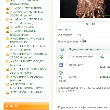
►ДЕТСКИЕ ШАРФИКИ
(фатин, гипюр)
►ШАРФЫ (фатин, гипюр)
►ШАРФЫ С НАКЛЕЕНЫМ
УЗОРОМ (фатин)
►ШАРФЫ С НАКЛЕЕНЫМ
УЗОРОМ (нейлон)
$ 15.00
►ШАРФЫ (нейлон)
+
доставка
►ШАРФЫ-ПОЛОСКИ
(нейлон, фатин)
Код товара: АН750
►КОСЫНКИ С ФЛОКОВОЙ
Версия для печати
РОССЫПЬЮ
►КОСЫНКИ С ВЫШИТЫМ
Задать вопрос о товаре:
УЗОРОМ (фатин)
►КОСЫНКИ С НАКЛЕЕНЫМ
Отправить письмо:
УЗОРОМ (фатин)
►KOСЫНКИ БЕЗ ОБОДКА
Позвонить:
(нейлон)
(206) 3
►КОСЫНКИ С НАКЛЕЕНЫМ
УЗОРОМ (нейлон)
►КОСЫНКИ С ОБОДКОМ
Skype:
alpaya
(нейлон)
►ТРЕУГОЛЬНЫЕ
Товар был добавлен в наш каталог Воскр
КОСЫНКИ (нейлон, фатин)
Августа 2017
♫ МУЗЫКАЛЬНЫЕ ДИСКИ
Отзывы
Коричневая легкая фатиновая накидка 