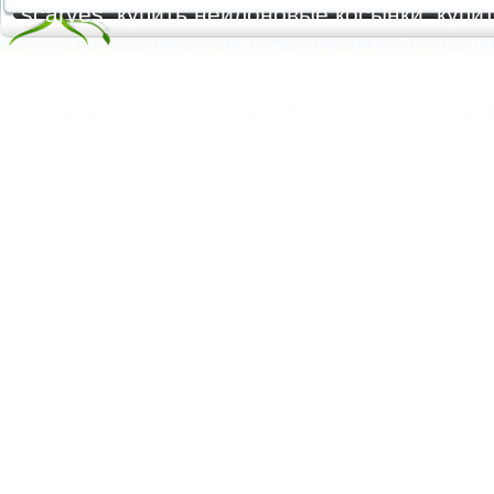
scarves, купить нейлоновые косынки, купит
купить газовые косынки, купить нейлонов
https://feoparagliding.com
Полеты на парапл
Полеты на параплане в Крыму Коктебель 