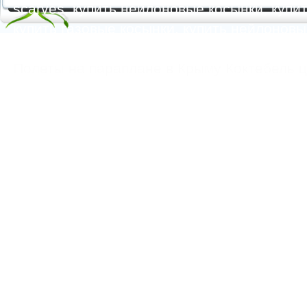
scarves, купить нейлоновые косынки, купит
купить газовые косынки, купить нейлонов
https://feoparagliding.com
Полеты на парапл
Полеты на параплане в Крыму Коктебель 